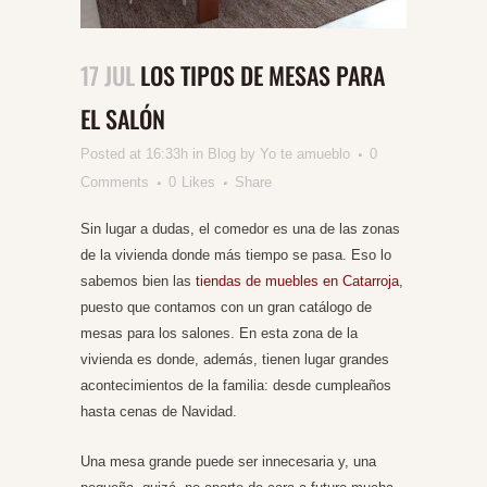
17 JUL
LOS TIPOS DE MESAS PARA
EL SALÓN
Posted at 16:33h
in
Blog
by
Yo te amueblo
0
Comments
0
Likes
Share
Sin lugar a dudas, el comedor es una de las zonas
de la vivienda donde más tiempo se pasa. Eso lo
sabemos bien las
tiendas de muebles en Catarroja
,
puesto que contamos con un gran catálogo de
mesas para los salones. En esta zona de la
vivienda es donde, además, tienen lugar grandes
acontecimientos de la familia: desde cumpleaños
hasta cenas de Navidad.
Una mesa grande puede ser innecesaria y, una