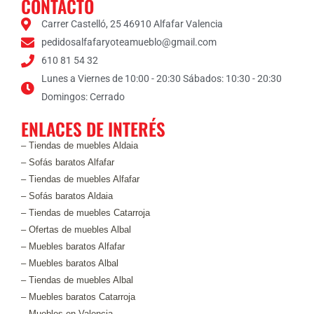
CONTACTO
s
Carrer Castelló, 25 46910 Alfafar Valencia
*
pedidosalfafaryoteamueblo@gmail.com
610 81 54 32
Lunes a Viernes de 10:00 - 20:30 Sábados: 10:30 - 20:30
Domingos: Cerrado
ENLACES DE INTERÉS
– Tiendas de muebles Aldaia
– Sofás baratos Alfafar
– Tiendas de muebles Alfafar
– Sofás baratos Aldaia
– Tiendas de muebles Catarroja
– Ofertas de muebles Albal
– Muebles baratos Alfafar
– Muebles baratos Albal
– Tiendas de muebles Albal
– Muebles baratos Catarroja
– Muebles en Valencia