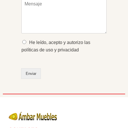
M
n
n
e
t
o
n
o
*
s
*
a
j
e
*
O
He leído, acepto y autorizo las
p
políticas de uso y privacidad
c
i
o
n
Enviar
e
s
m
ú
l
t
i
p
l
e