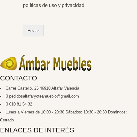
p
políticas de uso y privacidad
c
i
o
n
Enviar
e
s
m
ú
l
t
i
p
CONTACTO
l
e
Carrer Castelló, 25 46910 Alfafar Valencia
s
pedidosalfafaryoteamueblo@gmail.com
*
610 81 54 32
Lunes a Viernes de 10:00 - 20:30 Sábados: 10:30 - 20:30 Domingos:
Cerrado
ENLACES DE INTERÉS