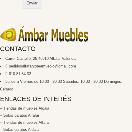
Enviar
e
s
m
ú
l
t
i
p
CONTACTO
l
e
Carrer Castelló, 25 46910 Alfafar Valencia
s
pedidosalfafaryoteamueblo@gmail.com
*
610 81 54 32
Lunes a Viernes de 10:00 - 20:30 Sábados: 10:30 - 20:30 Domingos:
Cerrado
ENLACES DE INTERÉS
– Tiendas de muebles Aldaia
– Sofás baratos Alfafar
– Tiendas de muebles Alfafar
– Sofás baratos Aldaia