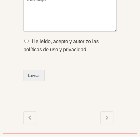
e
t
o
n
o
*
s
*
a
j
e
*
O
He leído, acepto y autorizo las
p
políticas de uso y privacidad
c
i
o
n
Enviar
e
s
m
ú
l
t
i
p
l
e