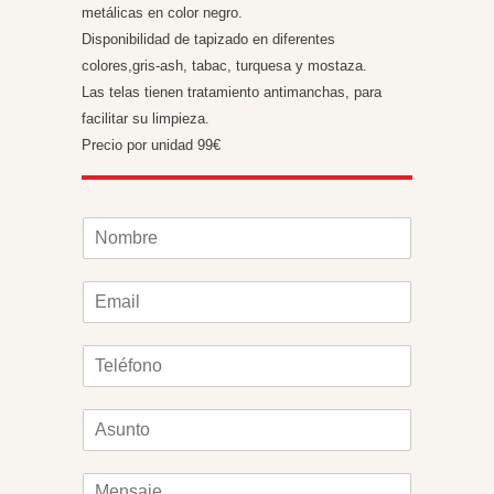
metálicas en color negro.
Disponibilidad de tapizado en diferentes
colores,gris-ash, tabac, turquesa y mostaza.
Las telas tienen tratamiento antimanchas, para
facilitar su limpieza.
Precio por unidad 99€
N
o
m
E
b
m
r
a
e
T
i
*
e
l
l
*
A
é
s
f
u
o
M
n
n