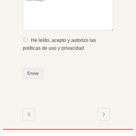
e
t
o
n
o
*
s
*
a
j
e
*
O
He leído, acepto y autorizo las
p
políticas de uso y privacidad
c
i
o
n
Enviar
e
s
m
ú
l
t
i
p
l
e