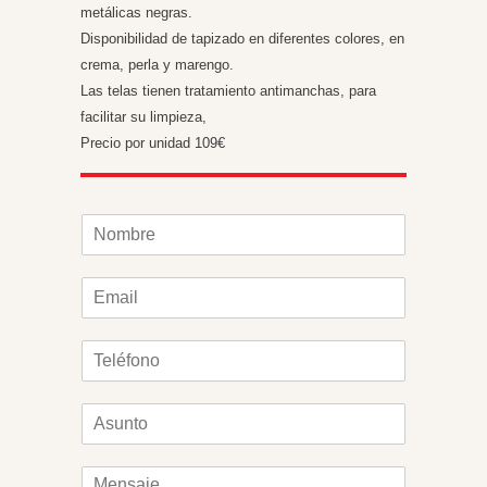
metálicas negras.
Disponibilidad de tapizado en diferentes colores, en
crema, perla y marengo.
Las telas tienen tratamiento antimanchas, para
facilitar su limpieza,
Precio por unidad 109€
N
o
m
E
b
m
r
a
e
T
i
*
e
l
l
*
A
é
s
f
u
o
M
n
n