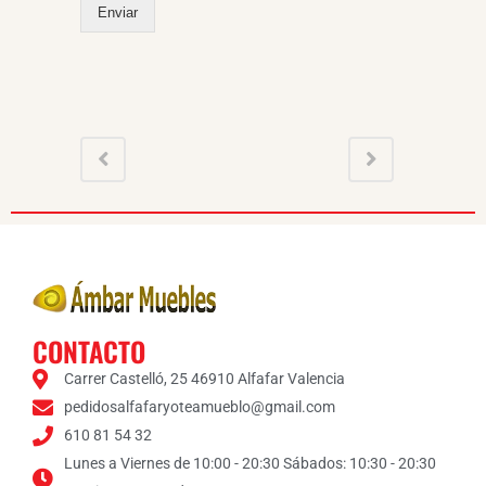
Enviar
e
s
m
ú
l
t
i
p
l
e
s
*
CONTACTO
Carrer Castelló, 25 46910 Alfafar Valencia
pedidosalfafaryoteamueblo@gmail.com
610 81 54 32
Lunes a Viernes de 10:00 - 20:30 Sábados: 10:30 - 20:30