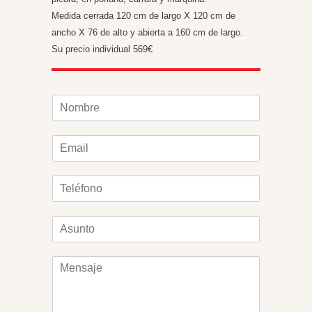
Medida cerrada 120 cm de largo X 120 cm de
ancho X 76 de alto y abierta a 160 cm de largo.
Su precio individual 569€
N
o
m
E
b
m
r
a
e
T
i
*
e
l
l
*
A
é
s
f
u
o
M
n
n
e
t
o
n
o
*
s
*