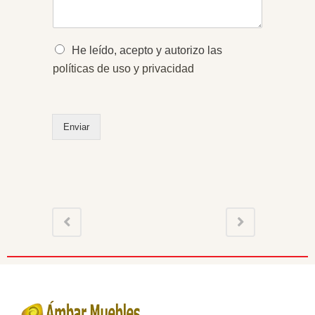
a
j
e
*
O
He leído, acepto y autorizo las
p
políticas de uso y privacidad
c
i
o
n
Enviar
e
s
m
ú
l
t
i
p
l
e
s
*